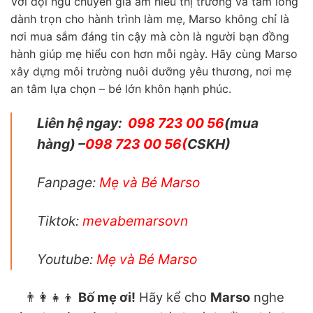
Với đội ngũ chuyên gia am hiểu thị trường và tấm lòng
dành trọn cho hành trình làm mẹ, Marso không chỉ là
nơi mua sắm đáng tin cậy mà còn là người bạn đồng
hành giúp mẹ hiểu con hơn mỗi ngày. Hãy cùng Marso
xây dựng môi trường nuôi dưỡng yêu thương, nơi mẹ
an tâm lựa chọn – bé lớn khôn hạnh phúc.
Liên hệ ngay:
098 723 00 56
(mua
hàng) –
098 723 00 56
(
CSKH)
Fanpage:
Mẹ và Bé Marso
Tiktok:
mevabemarsovn
Youtube:
Mẹ và Bé Marso
👨‍👩‍👧‍👦
Bố mẹ ơi!
Hãy kể cho
Marso
nghe