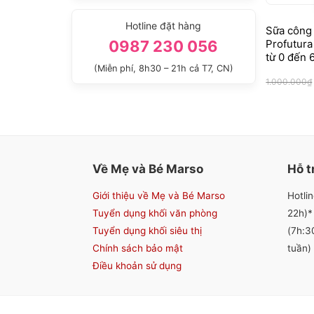
Hotline đặt hàng
Sữa công 
Profutura
0987 230 056
từ 0 đến 
(Miễn phí, 8h30 – 21h cả T7, CN)
1.000.000
₫
Về Mẹ và Bé Marso
Hỗ t
Giới thiệu về Mẹ và Bé Marso
Hotli
Tuyển dụng khối văn phòng
22h)*
Tuyển dụng khối siêu thị
(7h:3
Chính sách bảo mật
tuần)
Điều khoản sử dụng