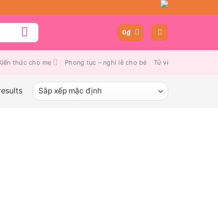
0
₫
Kiến thức cho mẹ
Phong tục – nghi lễ cho bé
Tử vi
results