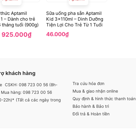
thức Aptamil
Sữa uống pha sẵn Aptamil
 1 – Dành cho trẻ
Kid 3x110ml – Dinh Dưỡng
6 tháng tuổi (900g)
Tiện Lợi Cho Trẻ Từ 1 Tuổi
Giá
Giá
925.000
₫
46.000
₫
gốc
hiện
là:
tại
1.000.000₫.
là:
925.000₫.
rợ khách hàng
Tra cứu hóa đơn
ne
CSKH: 098 723 00 56 (8h-
Mua & giao nhận online
Mua hàng: 098 723 00 56
Quy định & hình thức thanh toán
0-22h)*
(Tất cả các ngày trong
Bảo hành & Bảo trì
Đổi trả & Hoàn tiền