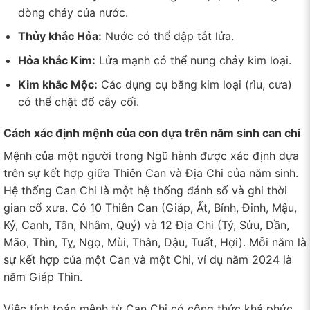
dòng chảy của nước.
Thủy khắc Hỏa:
Nước có thể dập tắt lửa.
Hỏa khắc Kim:
Lửa mạnh có thể nung chảy kim loại.
Kim khắc Mộc:
Các dụng cụ bằng kim loại (rìu, cưa)
có thể chặt đổ cây cối.
Cách xác định mệnh của con dựa trên năm sinh can chi
Mệnh của một người trong Ngũ hành được xác định dựa
trên sự kết hợp giữa Thiên Can và Địa Chi của năm sinh.
Hệ thống Can Chi là một hệ thống đánh số và ghi thời
gian cổ xưa. Có 10 Thiên Can (Giáp, Ất, Bính, Đinh, Mậu,
Kỷ, Canh, Tân, Nhâm, Quý) và 12 Địa Chi (Tý, Sửu, Dần,
Mão, Thìn, Tỵ, Ngọ, Mùi, Thân, Dậu, Tuất, Hợi). Mỗi năm là
sự kết hợp của một Can và một Chi, ví dụ năm 2024 là
năm Giáp Thìn.
Việc tính toán mệnh từ Can Chi có công thức khá phức