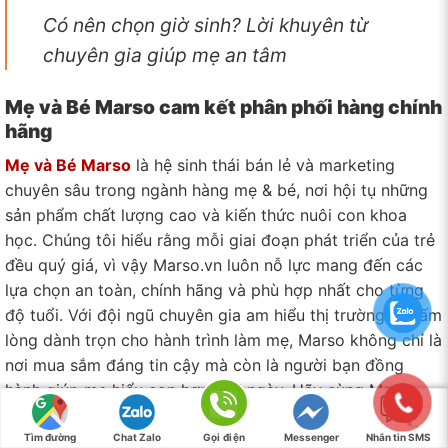
Có nên chọn giờ sinh? Lời khuyên từ
chuyên gia giúp mẹ an tâm
Mẹ và Bé Marso cam kết phân phối hàng chính
hãng
Mẹ và Bé Marso
là hệ sinh thái bán lẻ và marketing
chuyên sâu trong ngành hàng mẹ & bé, nơi hội tụ những
sản phẩm chất lượng cao và kiến thức nuôi con khoa
học. Chúng tôi hiểu rằng mỗi giai đoạn phát triển của trẻ
đều quý giá, vì vậy Marso.vn luôn nỗ lực mang đến các
lựa chọn an toàn, chính hãng và phù hợp nhất cho từng
độ tuổi. Với đội ngũ chuyên gia am hiểu thị trường và tấm
lòng dành trọn cho hành trình làm mẹ, Marso không chỉ là
nơi mua sắm đáng tin cậy mà còn là người bạn đồng
hành giúp mẹ hiểu con hơn mỗi ngày. Hãy cùng Marso
xây dựng môi trường nuôi dưỡng yêu thương, nơi mẹ an
tâm lựa chọn – bé lớn khôn hạnh phúc.
Tìm đường
Chat Zalo
Gọi điện
Messenger
Nhắn tin SMS