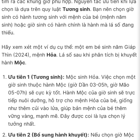
tìm ra các khung giờ phù hợp. Nguyên tắc ưu tiên khi lựa
chọn là dựa trên quy luật
Tương sinh
. Bạn nên chọn giờ
sinh có hành tương sinh với mệnh của bé (mệnh năm
sinh) hoặc giờ sinh có hành chính là hành mà lá số đang
thiếu.
Hãy xem xét một ví dụ cụ thể: một em bé sinh năm Giáp
Thìn (2024), mệnh
Hỏa
. Lá số sau khi phân tích bị khuyết
hành
Mộc
.
Ưu tiên 1 (Tương sinh):
Mộc sinh Hỏa. Việc chọn một
giờ sinh thuộc hành Mộc (giờ Dần 03-05h, giờ Mão
05-07h) sẽ cực kỳ tốt. Hành Mộc của giờ sinh sẽ trực
tiếp nuôi dưỡng, hỗ trợ cho mệnh Hỏa của bé, giống
như thêm củi vào lửa, giúp bản mệnh của bé thêm
vững vàng, mạnh mẽ. Đây được coi là lựa chọn lý
tưởng nhất.
Ưu tiên 2 (Bổ sung hành khuyết):
Nếu chọn giờ Mộc