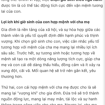
được tin là có thể tác động tích cực đến vận mệnh tương
lai của con.
Lợi ích khi giờ sinh của con hợp mệnh với cha mẹ
Gia đình là nền tảng của xã hội, và sự hòa hợp giữa các
thành viên là yếu tố quyết định đến hạnh phúc và thịnh
vượng. Khi chọn giờ sinh cho con, việc cân nhắc yếu tố
tương hợp với mệnh của cha mẹ mang lại nhiều lợi ích
sâu sắc. Trước hết, sự tương sinh hoặc tương hợp về
mệnh sẽ tạo ra một dòng năng lượng tích cực, giúp cha
mẹ và con cái dễ dàng thấu hiểu, đồng cảm và ít xảy ra
xung đột, cãi vã. Mối quan hệ sẽ trở nên gắn kết, yêu
thương hơn.
Thứ hai, con cái hợp mệnh với cha mẹ được cho là sẽ
mang lại “vượng khí” cho gia đình. Đứa trẻ sẽ trở thành
nguồn động lực, mang lại may mắn, tài lộc và sự hanh
thông trong công việc cho cha mẹ. Ngược lại, cha mẹ