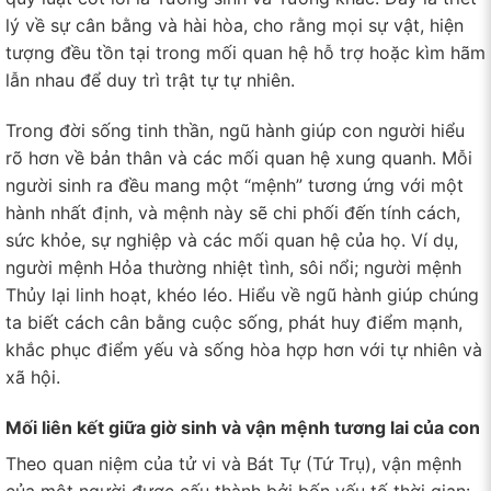
lý về sự cân bằng và hài hòa, cho rằng mọi sự vật, hiện
tượng đều tồn tại trong mối quan hệ hỗ trợ hoặc kìm hãm
lẫn nhau để duy trì trật tự tự nhiên.
Trong đời sống tinh thần, ngũ hành giúp con người hiểu
rõ hơn về bản thân và các mối quan hệ xung quanh. Mỗi
người sinh ra đều mang một “mệnh” tương ứng với một
hành nhất định, và mệnh này sẽ chi phối đến tính cách,
sức khỏe, sự nghiệp và các mối quan hệ của họ. Ví dụ,
người mệnh Hỏa thường nhiệt tình, sôi nổi; người mệnh
Thủy lại linh hoạt, khéo léo. Hiểu về ngũ hành giúp chúng
ta biết cách cân bằng cuộc sống, phát huy điểm mạnh,
khắc phục điểm yếu và sống hòa hợp hơn với tự nhiên và
xã hội.
Mối liên kết giữa giờ sinh và vận mệnh tương lai của con
Theo quan niệm của tử vi và Bát Tự (Tứ Trụ), vận mệnh
của một người được cấu thành bởi bốn yếu tố thời gian: