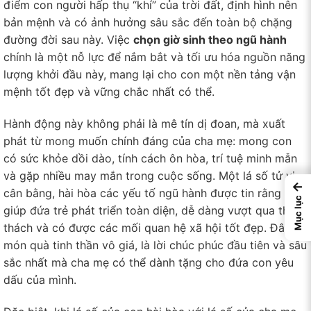
điểm con người hấp thụ “khí” của trời đất, định hình nên
bản mệnh và có ảnh hưởng sâu sắc đến toàn bộ chặng
đường đời sau này. Việc
chọn giờ sinh theo ngũ hành
chính là một nỗ lực để nắm bắt và tối ưu hóa nguồn năng
lượng khởi đầu này, mang lại cho con một nền tảng vận
mệnh tốt đẹp và vững chắc nhất có thể.
Hành động này không phải là mê tín dị đoan, mà xuất
phát từ mong muốn chính đáng của cha mẹ: mong con
có sức khỏe dồi dào, tính cách ôn hòa, trí tuệ minh mẫn
và gặp nhiều may mắn trong cuộc sống. Một lá số tử vi
←
cân bằng, hài hòa các yếu tố ngũ hành được tin rằng sẽ
Mục lục
giúp đứa trẻ phát triển toàn diện, dễ dàng vượt qua thử
thách và có được các mối quan hệ xã hội tốt đẹp. Đây là
món quà tinh thần vô giá, là lời chúc phúc đầu tiên và sâu
sắc nhất mà cha mẹ có thể dành tặng cho đứa con yêu
dấu của mình.