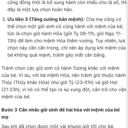
cũng đồng thời là bổ sung hành còn thiếu cho lá số, thì
đây là một lựa chọn hoàn hảo.
Ưu tiên 3 (Tăng cường bản mệnh):
Cha mẹ cũng có
thể chọn một giờ sinh có cùng hành với mệnh của bé,
tức là chọn giờ hành Hỏa (giờ Tỵ 09-11h, giờ Ngọ 11-
13h) để làm cho mệnh Hỏa thêm vượng. Tuy nhiên, lựa
chọn này cần cẩn trọng, chỉ nên áp dụng khi mệnh của
bé không quá mạnh, tránh gây mất cân bằng.
Tránh chọn các giờ sinh có hành Tương khắc với mệnh
của bé. Ví dụ, với bé mệnh Hỏa, nên tránh giờ thuộc hành
Thủy (Thủy khắc Hỏa) như giờ Tý (23-01h) và giờ Hợi
(21-23h), vì nó có thể tạo ra sự xung đột, cản trở cho vận
mệnh của bé.
Bước 3 Cân nhắc giờ sinh để hài hòa với mệnh của bố
mẹ
Sau khi đã chọn được một vài khung giờ tốt cho bé,