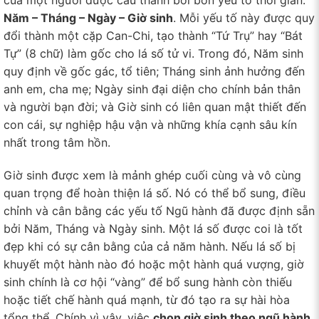
Năm – Tháng – Ngày – Giờ sinh
. Mỗi yếu tố này được quy
đổi thành một cặp Can-Chi, tạo thành “Tứ Trụ” hay “Bát
Tự” (8 chữ) làm gốc cho lá số tử vi. Trong đó, Năm sinh
quy định về gốc gác, tổ tiên; Tháng sinh ảnh hưởng đến
anh em, cha mẹ; Ngày sinh đại diện cho chính bản thân
và người bạn đời; và Giờ sinh có liên quan mật thiết đến
con cái, sự nghiệp hậu vận và những khía cạnh sâu kín
nhất trong tâm hồn.
Giờ sinh được xem là mảnh ghép cuối cùng và vô cùng
quan trọng để hoàn thiện lá số. Nó có thể bổ sung, điều
chỉnh và cân bằng các yếu tố Ngũ hành đã được định sẵn
bởi Năm, Tháng và Ngày sinh. Một lá số được coi là tốt
đẹp khi có sự cân bằng của cả năm hành. Nếu lá số bị
khuyết một hành nào đó hoặc một hành quá vượng, giờ
sinh chính là cơ hội “vàng” để bổ sung hành còn thiếu
hoặc tiết chế hành quá mạnh, từ đó tạo ra sự hài hòa
tổng thể. Chính vì vậy, việc
chọn giờ sinh theo ngũ hành