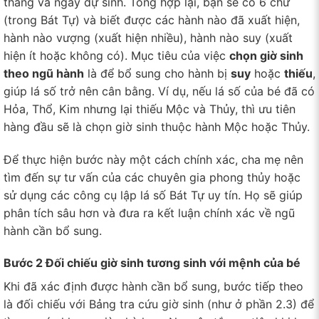
tháng và ngày dự sinh. Tổng hợp lại, bạn sẽ có 6 chữ
(trong Bát Tự) và biết được các hành nào đã xuất hiện,
hành nào vượng (xuất hiện nhiều), hành nào suy (xuất
hiện ít hoặc không có). Mục tiêu của việc
chọn giờ sinh
theo ngũ hành
là để bổ sung cho hành bị
suy
hoặc
thiếu
,
giúp lá số trở nên cân bằng. Ví dụ, nếu lá số của bé đã có
Hỏa, Thổ, Kim nhưng lại thiếu Mộc và Thủy, thì ưu tiên
hàng đầu sẽ là chọn giờ sinh thuộc hành Mộc hoặc Thủy.
Để thực hiện bước này một cách chính xác, cha mẹ nên
tìm đến sự tư vấn của các chuyên gia phong thủy hoặc
sử dụng các công cụ lập lá số Bát Tự uy tín. Họ sẽ giúp
phân tích sâu hơn và đưa ra kết luận chính xác về ngũ
hành cần bổ sung.
Bước 2 Đối chiếu giờ sinh tương sinh với mệnh của bé
Khi đã xác định được hành cần bổ sung, bước tiếp theo
là đối chiếu với Bảng tra cứu giờ sinh (như ở phần 2.3) để