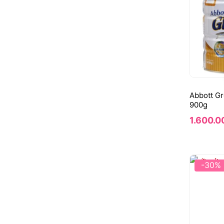
Abbott G
900g
1.600.0
-30%