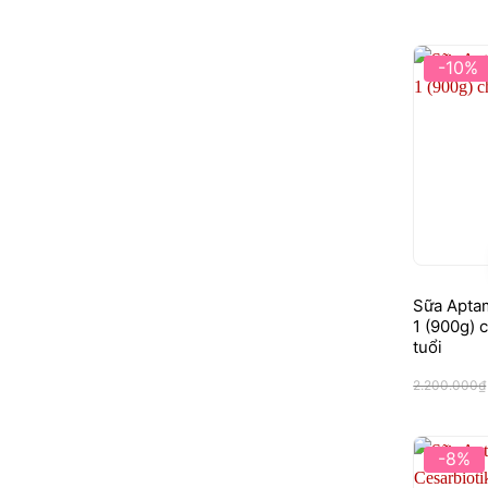
-10%
Sữa Aptam
1 (900g) 
tuổi
2.200.000
₫
-8%