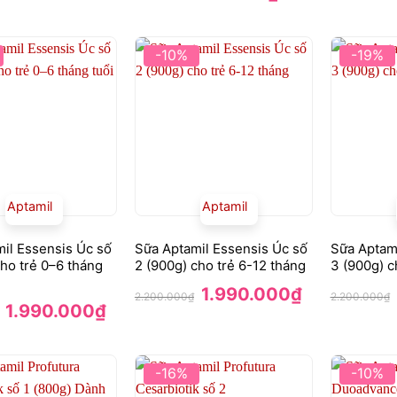
gốc
hiện
g
là:
tại
là
750.000₫.
là:
8
650.000₫.
-10%
-19%
Aptamil
Aptamil
il Essensis Úc số
Sữa Aptamil Essensis Úc số
Sữa Aptami
cho trẻ 0–6 tháng
2 (900g) cho trẻ 6-12 tháng
3 (900g) ch
Giá
Giá
1.990.000
₫
2.200.000
₫
2.200.000
₫
gốc
hiện
Giá
Giá
1.990.000
₫
là:
tại
gốc
hiện
2.200.000₫.
là:
là:
tại
1.990.000₫.
2.200.000₫.
là:
1.990.000₫.
-16%
-10%