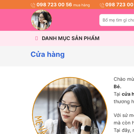
Skip
098 723 00 56
098 723 00
mua hàng
to
Tìm
content
kiếm:
DANH MỤC SẢN PHẨM
Cửa hàng
Chào mừ
Bé.
Tại
cửa 
thương h
Với sứ 
mà còn 
Tại đây,