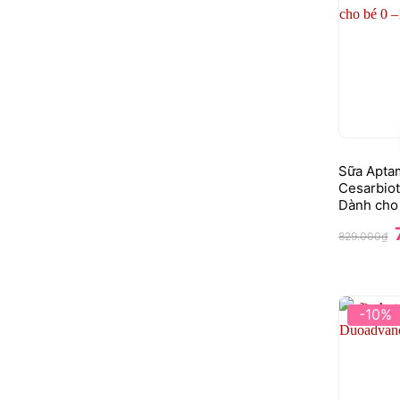
Sữa Aptam
Cesarbiot
Dành cho 
829.000
₫
l
-10%