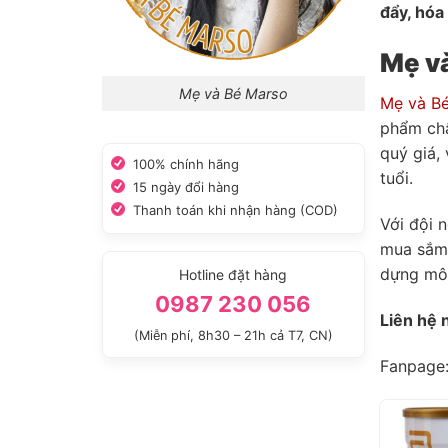
đẩy, hó
Mẹ v
Mẹ và Bé Marso
Mẹ và B
phẩm chấ
quý giá,
100% chính hãng
tuổi.
15 ngày đổi hàng
Thanh toán khi nhận hàng (COD)
Với đội 
mua sắm 
dựng môi
Hotline đặt hàng
0987 230 056
Liên hệ
(Miễn phí, 8h30 – 21h cả T7, CN)
Fanpage