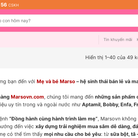
 56
CSKH
Tin khuyến mãi
Hiển thị 1–40 của 49 k
ng bạn đến với
Mẹ và bé Marso
– hệ sinh thái bán lẻ và 
hàng
Marsovn.com
, chúng tôi mang đến
những sản phẩm c
iệu uy tín trong và ngoài nước như
Aptamil, Bobby, Enfa, Fr
mệnh
“Đồng hành cùng hành trình làm mẹ”
, Marsovn không 
hướng đến việc
xây dựng trải nghiệm mua sắm dễ dàng, đán
 mẹ có thể tìm thấy
mọi nhu cầu cho bé yêu
: từ
sữa bột, tã