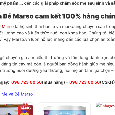
a mỹ phẩm…
, đến các
giải pháp chăm sóc mẹ sau sinh và s
à Bé Marso cam kết 100% hàng chí
é Marso
là hệ sinh thái bán lẻ và marketing chuyên sâu tro
t lượng cao và kiến thức nuôi con khoa học. Chúng tôi hiểu
 vì vậy Marso.vn luôn nỗ lực mang đến các lựa chọn an toà
ngũ chuyên gia am hiểu thị trường và tấm lòng dành trọn ch
đáng tin cậy mà còn là người bạn đồng hành giúp mẹ hiểu
 trường nuôi dưỡng yêu thương, nơi mẹ an tâm lựa chọn – 
 ngay:
098 723 00 56
(mua hàng) –
098 723 00 56
(CSKH)
:
Mẹ và Bé Marso