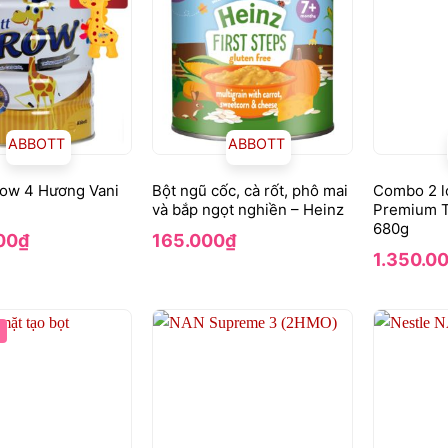
ABBOTT
ABBOTT
row 4 Hương Vani
Bột ngũ cốc, cà rốt, phô mai
Combo 2 l
và bắp ngọt nghiền – Heinz
Premium To
680g
00
₫
165.000
₫
1.350.0