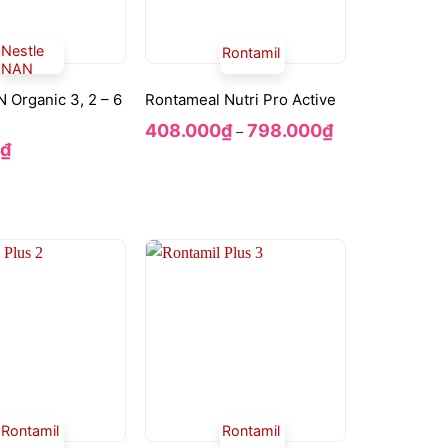
Nestle
Rontamil
NAN
 Organic 3, 2 – 6
Rontameal Nutri Pro Active
Khoảng
408.000
₫
798.000
₫
–
giá:
₫
từ
408.000₫
đến
798.000₫
Rontamil
Rontamil