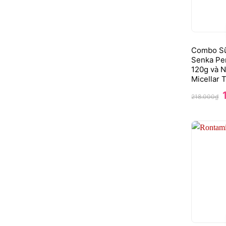
Combo Sữ
Senka Pe
120g và N
Micellar
G
218.000
₫
l
2