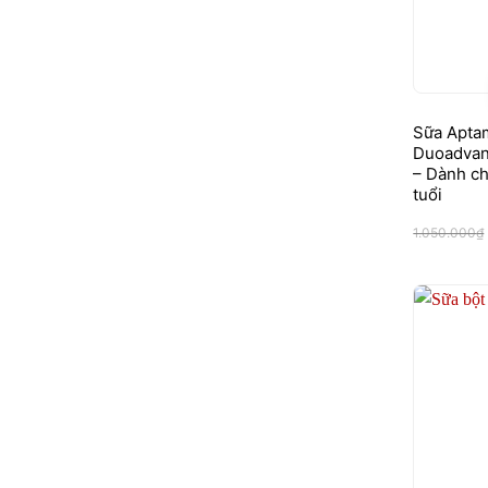
Sữa Aptam
Duoadvan
– Dành ch
tuổi
1.050.000
₫