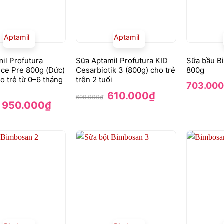
Aptamil
Aptamil
il Profutura
Sữa Aptamil Profutura KID
Sữa bầu B
ce Pre 800g (Đức)
Cesarbiotik 3 (800g) cho trẻ
800g
o trẻ từ 0–6 tháng
trên 2 tuổi
703.000
Giá
Giá
610.000
₫
699.000
₫
gốc
hiện
Giá
Giá
950.000
₫
là:
tại
gốc
hiện
699.000₫.
là:
là:
tại
610.000₫.
1.050.000₫.
là:
950.000₫.