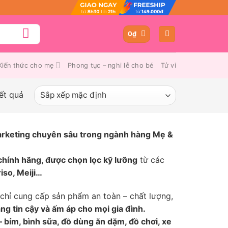
0
₫
Kiến thức cho mẹ
Phong tục – nghi lễ cho bé
Tử vi
ết quả
marketing chuyên sâu trong ngành hàng Mẹ &
hính hãng, được chọn lọc kỹ lưỡng
từ các
iso, Meiji…
chỉ cung cấp sản phẩm an toàn – chất lượng,
g tin cậy và ấm áp cho mọi gia đình.
 – bỉm, bình sữa, đồ dùng ăn dặm, đồ chơi, xe