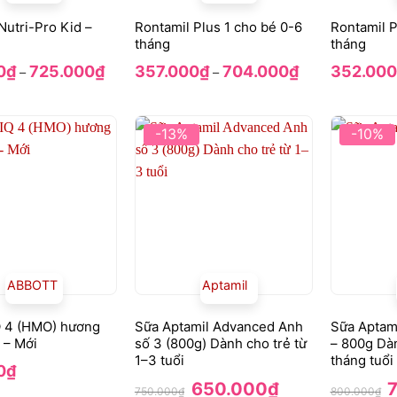
Nutri-Pro Kid –
Rontamil Plus 1 cho bé 0-6
Rontamil P
tháng
tháng
Khoảng
Khoảng
0
₫
725.000
₫
357.000
₫
704.000
₫
352.000
–
–
giá:
giá:
từ
từ
368.000₫
357.000₫
đến
đến
725.000₫
704.000₫
-13%
-10%
ABBOTT
Aptamil
Q 4 (HMO) hương
Sữa Aptamil Advanced Anh
Sữa Aptam
 – Mới
số 3 (800g) Dành cho trẻ từ
– 800g Dàn
1–3 tuổi
tháng tuổi
0
₫
Giá
Giá
G
650.000
₫
750.000
₫
800.000
₫