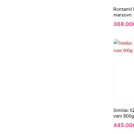
Rontamil 
marsovn
368.00
Similac I
vani 900g
445.00