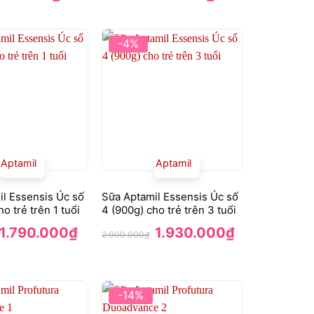
ốc
hiện
gốc
hiện
:
tại
là:
tại
00.000₫.
là:
750.000₫.
là:
720.000₫.
670.000₫.
-4%
Aptamil
Aptamil
l Essensis Úc số
Sữa Aptamil Essensis Úc số
o trẻ trên 1 tuổi
4 (900g) cho trẻ trên 3 tuổi
Giá
Giá
Giá
Giá
1.790.000
₫
1.930.000
₫
2.000.000
₫
gốc
hiện
gốc
hiện
là:
tại
là:
tại
2.200.000₫.
là:
2.000.000₫.
là:
1.790.000₫.
1.930.000₫.
-14%