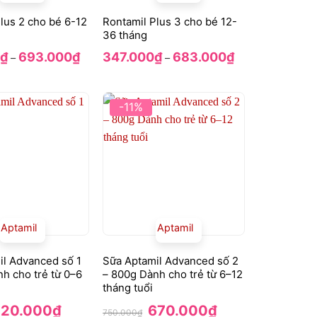
lus 2 cho bé 6-12
Rontamil Plus 3 cho bé 12-
36 tháng
Khoảng
Khoảng
₫
693.000
₫
347.000
₫
683.000
₫
–
–
giá:
giá:
từ
từ
352.000₫
347.000₫
đến
đến
693.000₫
683.000₫
-11%
Aptamil
Aptamil
il Advanced số 1
Sữa Aptamil Advanced số 2
h cho trẻ từ 0–6
– 800g Dành cho trẻ từ 6–12
tháng tuổi
iá
Giá
Giá
Giá
720.000
₫
670.000
₫
750.000
₫