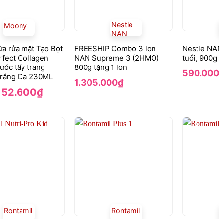
Nestle
Moony
NAN
a rửa mặt Tạo Bọt
FREESHIP Combo 3 lon
Nestle NAN
rfect Collagen
NAN Supreme 3 (2HMO)
tuổi, 900g
ước tẩy trang
800g tặng 1 lon
590.000
 Trắng Da 230ML
1.305.000
₫
iá
Giá
152.600
₫
gốc
hiện
à:
tại
18.000₫.
là:
152.600₫.
Rontamil
Rontamil