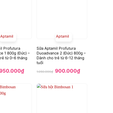
Aptamil
Aptamil
l Profutura
Sữa Aptamil Profutura
e 1 800g (Đức) –
Duoadvance 2 (Đức) 800g –
rẻ từ 0–6 tháng
Dành cho trẻ từ 6-12 tháng
tuổi
Giá
Giá
Giá
Giá
950.000
₫
900.000
₫
1.050.000
₫
gốc
hiện
gốc
hiện
là:
tại
là:
tại
1.050.000₫.
là:
1.050.000₫.
là:
950.000₫.
900.000₫.