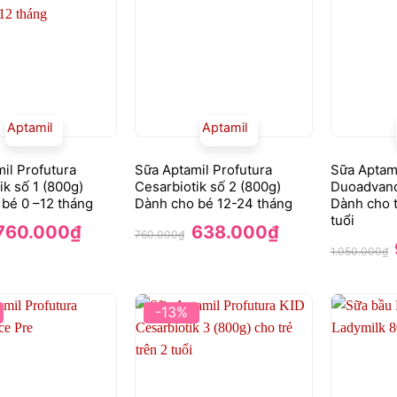
Aptamil
Aptamil
il Profutura
Sữa Aptamil Profutura
Sữa Aptami
ik số 1 (800g)
Cesarbiotik số 2 (800g)
Duoadvanc
bé 0 –12 tháng
Dành cho bé 12-24 tháng
Dành cho t
tuổi
Giá
Giá
Giá
Giá
760.000
₫
638.000
₫
760.000
₫
gốc
hiện
gốc
hiện
1.050.000
₫
à:
tại
là:
tại
829.000₫.
là:
760.000₫.
là:
760.000₫.
638.000₫.
-13%