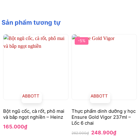
Sản phẩm tương tự
-5%
ABBOTT
ABBOTT
Bột ngũ cốc, cà rốt, phô mai
Thực phẩm dinh dưỡng y học
và bắp ngọt nghiền – Heinz
Ensure Gold Vigor 237ml –
Lốc 6 chai
165.000
₫
Giá
Giá
248.900
₫
262.000
₫
gốc
hiện
là:
tại