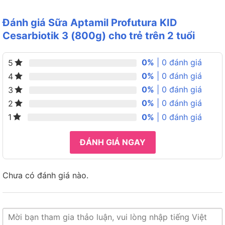
262.000₫.
là:
248.900₫.
Đánh giá Sữa Aptamil Profutura KID
Cesarbiotik 3 (800g) cho trẻ trên 2 tuổi
0%
| 0 đánh giá
5
0%
| 0 đánh giá
4
0%
| 0 đánh giá
3
0%
| 0 đánh giá
2
0%
| 0 đánh giá
1
ĐÁNH GIÁ NGAY
Chưa có đánh giá nào.