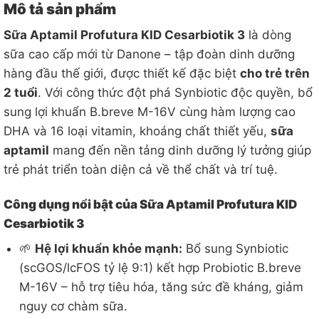
Mô tả sản phẩm
Sữa Aptamil Profutura KID Cesarbiotik 3
là dòng
sữa cao cấp mới từ Danone – tập đoàn dinh dưỡng
hàng đầu thế giới, được thiết kế đặc biệt
cho trẻ trên
2 tuổi
. Với công thức đột phá Synbiotic độc quyền, bổ
sung lợi khuẩn B.breve M-16V cùng hàm lượng cao
DHA và 16 loại vitamin, khoáng chất thiết yếu,
sữa
aptamil
mang đến nền tảng dinh dưỡng lý tưởng giúp
trẻ phát triển toàn diện cả về thể chất và trí tuệ.
Công dụng nổi bật của Sữa Aptamil Profutura KID
Cesarbiotik 3
🌱
Hệ lợi khuẩn khỏe mạnh:
Bổ sung Synbiotic
(scGOS/lcFOS tỷ lệ 9:1) kết hợp Probiotic B.breve
M-16V – hỗ trợ tiêu hóa, tăng sức đề kháng, giảm
nguy cơ chàm sữa.