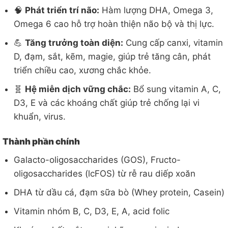
🧠
Phát triển trí não:
Hàm lượng DHA, Omega 3,
Omega 6 cao hỗ trợ hoàn thiện não bộ và thị lực.
💪
Tăng trưởng toàn diện:
Cung cấp canxi, vitamin
D, đạm, sắt, kẽm, magie, giúp trẻ tăng cân, phát
triển chiều cao, xương chắc khỏe.
🧬
Hệ miễn dịch vững chắc:
Bổ sung vitamin A, C,
D3, E và các khoáng chất giúp trẻ chống lại vi
khuẩn, virus.
Thành phần chính
Galacto-oligosaccharides (GOS), Fructo-
oligosaccharides (lcFOS) từ rễ rau diếp xoăn
DHA từ dầu cá, đạm sữa bò (Whey protein, Casein)
Vitamin nhóm B, C, D3, E, A, acid folic