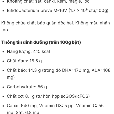
Khoáng chất: sắt, canxi, kẽm, magie, iod
Bifidobacterium breve M-16V (1.7 x 10⁹ cfu/100g)
Không chứa chất bảo quản độc hại. Không màu nhân
tạo.
Thông tin dinh dưỡng (trên 100g bột)
Năng lượng: 415 kcal
Chất đạm: 15.5 g
Chất béo: 14.3 g (trong đó DHA: 170 mg, ALA: 108
mg)
Carbohydrate: 56 g
Chất xơ: 8.1 g (từ hỗn hợp scGOS/lcFOS)
Canxi: 540 mg, Vitamin D3: 5 µg, Vitamin C: 56
mg, Sắt: 6.8 mg