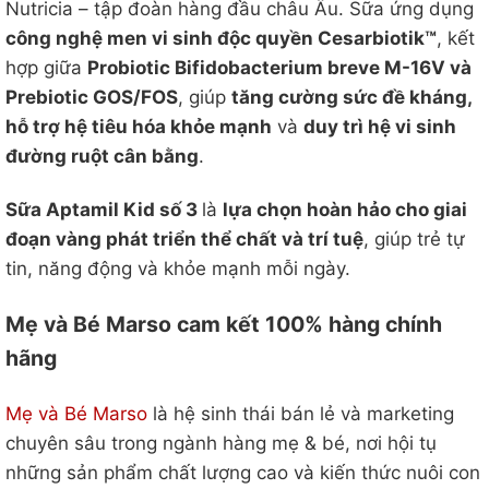
Nutricia – tập đoàn hàng đầu châu Âu. Sữa ứng dụng
công nghệ men vi sinh độc quyền Cesarbiotik™
, kết
hợp giữa
Probiotic Bifidobacterium breve M-16V và
Prebiotic GOS/FOS
, giúp
tăng cường sức đề kháng,
hỗ trợ hệ tiêu hóa khỏe mạnh
và
duy trì hệ vi sinh
đường ruột cân bằng
.
Sữa Aptamil Kid số 3
là
lựa chọn hoàn hảo cho giai
đoạn vàng phát triển thể chất và trí tuệ
, giúp trẻ tự
tin, năng động và khỏe mạnh mỗi ngày.
Mẹ và Bé Marso cam kết 100% hàng chính
hãng
Mẹ và Bé Marso
là hệ sinh thái bán lẻ và marketing
chuyên sâu trong ngành hàng mẹ & bé, nơi hội tụ
những sản phẩm chất lượng cao và kiến thức nuôi con