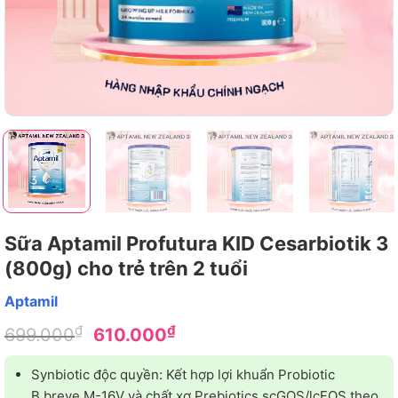
Sữa Aptamil Profutura KID Cesarbiotik 3
(800g) cho trẻ trên 2 tuổi
Aptamil
Giá
Giá
₫
₫
699.000
610.000
gốc
hiện
là:
tại
Synbiotic độc quyền: Kết hợp lợi khuẩn Probiotic
699.000₫.
là:
B.breve M-16V và chất xơ Prebiotics scGOS/lcFOS theo