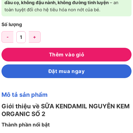
dầu cọ, không đậu nành, không đường tinh luyện
– an
toàn tuyệt đối cho hệ tiêu hóa non nớt của bé.
Số lượng
SỮA KENDAMIL NGUYÊN KEM ORGANIC SỐ 2 (6-12 THÁNG) số
Thêm vào giỏ
Đặt mua ngay
Mô tả sản phẩm
Giới thiệu về SỮA KENDAMIL NGUYÊN KEM
ORGANIC SỐ 2
Thành phần nổi bật