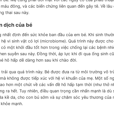
 máu đông, và các biến chứng liên quan đến gây tê. Về lâu 
g thai sau này.
n dịch của bé
 nhất định đến sức khỏe ban đầu của em bé. Khi sinh thườ
hệ vi sinh vật có lợi (microbiome). Quá trình này được cho
 có một khởi đầu tốt hơn trong việc chống lại các bệnh nh
en suyễn sau này. Đồng thời, áp lực khi đi qua ống sinh c
 bé hô hấp dễ dàng hơn sau khi chào đời.
rải qua quá trình này. Bé được đưa ra từ môi trường vô tr
 mà không được tiếp xúc với hệ vi khuẩn của mẹ. Một số n
cao hơn một chút về các vấn đề hô hấp tạm thời (như thở 
g ra hết. Tuy nhiên, điều quan trọng cần nhấn mạnh là dù 
da kề da, cho con bú sớm và sự chăm sóc yêu thương của
n khỏe mạnh.