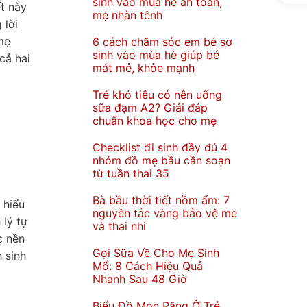
sinh vào mùa hè an toàn,
ết này
mẹ nhàn tênh
 lời
mẹ
6 cách chăm sóc em bé sơ
sinh vào mùa hè giúp bé
cả hai
mát mẻ, khỏe mạnh
Trẻ khó tiêu có nên uống
sữa đạm A2? Giải đáp
chuẩn khoa học cho mẹ
Checklist đi sinh đầy đủ 4
nhóm đồ mẹ bầu cần soạn
từ tuần thai 35
Bà bầu thời tiết nồm ẩm: 7
 hiểu
nguyên tắc vàng bảo vệ mẹ
 lý tự
và thai nhi
c nền
Gọi Sữa Về Cho Mẹ Sinh
 sinh
Mổ: 8 Cách Hiệu Quả
Nhanh Sau 48 Giờ
Biểu Đồ Mọc Răng Ở Trẻ