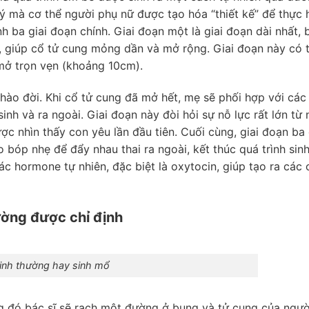
lý mà cơ thể người phụ nữ được tạo hóa “thiết kế” để thực h
 ba giai đoạn chính. Giai đoạn một là giai đoạn dài nhất, 
, giúp cổ tử cung mỏng dần và mở rộng. Giai đoạn này có 
 mở trọn vẹn (khoảng 10cm).
 chào đời. Khi cổ tử cung đã mở hết, mẹ sẽ phối hợp với các
nh và ra ngoài. Giai đoạn này đòi hỏi sự nỗ lực rất lớn từ 
c nhìn thấy con yêu lần đầu tiên. Cuối cùng, giai đoạn ba 
o bóp nhẹ để đẩy nhau thai ra ngoài, kết thúc quá trình sinh
ác hormone tự nhiên, đặc biệt là oxytocin, giúp tạo ra các 
ường được chỉ định
inh thường hay sinh mổ
g đó bác sĩ sẽ rạch một đường ở bụng và tử cung của ngư