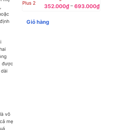
670.000₫.
Khoảng
–
352.000
₫
693.000
₫
,
giá:
hoặc
từ
 định
Giỏ hàng
352.000₫
đến
693.000₫
i
hai
ông
u được
 dài
là vô
 cả mẹ
quá