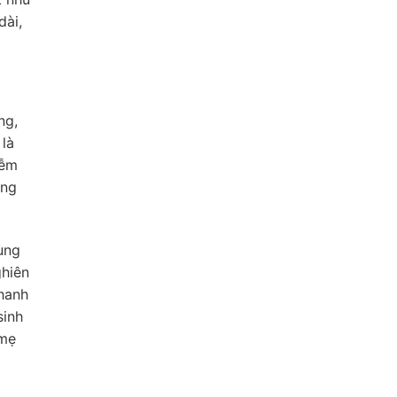
dài,
ng,
 là
iễm
ũng
ùng
ghiên
nhanh
sinh
 mẹ