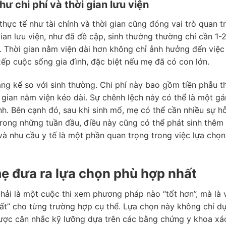
 chi phí và thời gian lưu viện
thực tế như tài chính và thời gian cũng đóng vai trò quan t
gian lưu viện, như đã đề cập, sinh thường thường chỉ cần 1-
. Thời gian nằm viện dài hơn không chỉ ảnh hưởng đến việc
xếp cuộc sống gia đình, đặc biệt nếu mẹ đã có con lớn.
áng kể so với sinh thường. Chi phí này bao gồm tiền phẫu t
i gian nằm viện kéo dài. Sự chênh lệch này có thể là một g
nh. Bên cạnh đó, sau khi sinh mổ, mẹ có thể cần nhiều sự hỗ
rong những tuần đầu, điều này cũng có thể phát sinh thêm 
 và nhu cầu y tế là một phần quan trọng trong việc lựa chọn
mẹ đưa ra lựa chọn phù hợp nhất
ải là một cuộc thi xem phương pháp nào “tốt hơn”, mà là 
hất” cho từng trường hợp cụ thể. Lựa chọn này không chỉ dự
ợc cân nhắc kỹ lưỡng dựa trên các bằng chứng y khoa xá