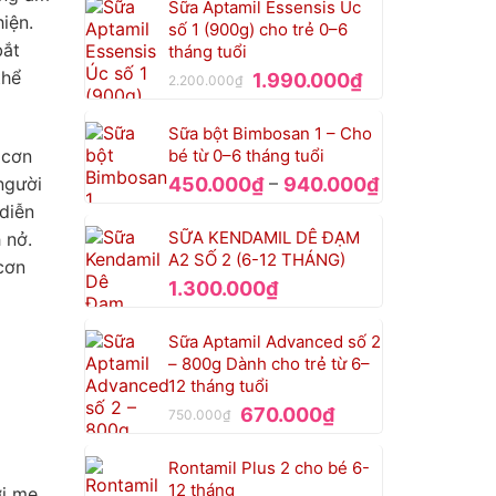
Sữa Aptamil Essensis Úc
1.000.000₫.
là:
iện.
số 1 (900g) cho trẻ 0–6
925.000₫.
bắt
tháng tuổi
thể
Giá
Giá
1.990.000
₫
2.200.000
₫
gốc
hiện
là:
tại
Sữa bột Bimbosan 1 – Cho
2.200.000₫.
là:
 cơn
bé từ 0–6 tháng tuổi
1.990.000₫.
Khoảng
–
người
450.000
₫
940.000
₫
giá:
diễn
từ
SỮA KENDAMIL DÊ ĐẠM
 nở.
450.000₫
A2 SỐ 2 (6-12 THÁNG)
cơn
đến
1.300.000
₫
940.000₫
Sữa Aptamil Advanced số 2
– 800g Dành cho trẻ từ 6–
12 tháng tuổi
Giá
Giá
670.000
₫
750.000
₫
gốc
hiện
là:
tại
Rontamil Plus 2 cho bé 6-
750.000₫.
là:
12 tháng
ời mẹ