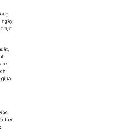
rọng
2 ngày,
 phục
huật,
ánh
 trợ
chi
 giữa
việc
a trên
c