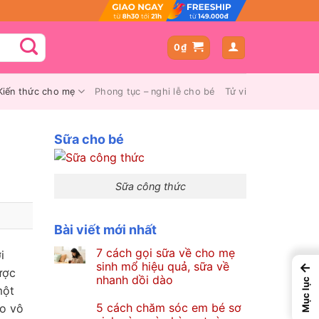
0
₫
Kiến thức cho mẹ
Phong tục – nghi lễ cho bé
Tử vi
Sữa cho bé
Sữa công thức
Bài viết mới nhất
7 cách gọi sữa về cho mẹ
i
sinh mổ hiệu quả, sữa về
←
ược
nhanh dồi dào
Mục lục
một
5 cách chăm sóc em bé sơ
ào vô