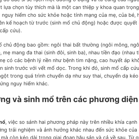
 lựa chọn tùy thích mà là một can thiệp y khoa quan trọng
ây nguy hiểm cho sức khỏe hoặc tính mạng của mẹ, của bé, 
 lên kế hoạch từ trước (sinh mổ chủ động) hoặc được quyết
cấp cứu).
ổ chủ động bao gồm: ngôi thai bất thường (ngôi mông, ngô
 mẹ mang đa thai (sinh đôi, sinh ba), nhau tiền đạo (nhau t
mẹ có các bệnh lý nền như bệnh tim nặng, cao huyết áp kh
lần sinh trước với vết mổ dọc. Trong khi đó, sinh mổ cấp cứ
ngột trong quá trình chuyển dạ như suy thai, chuyển dạ kéo
chứng nguy hiểm khác.
ờng và sinh mổ trên các phương diện
 mổ
, việc so sánh hai phương pháp này trên nhiều khía cạnh 
hững trải nghiệm và ảnh hưởng khác nhau đến sức khỏe của
 mà còn kéo dài trong giai đoạn hậu sản và cả về sau. Từ 