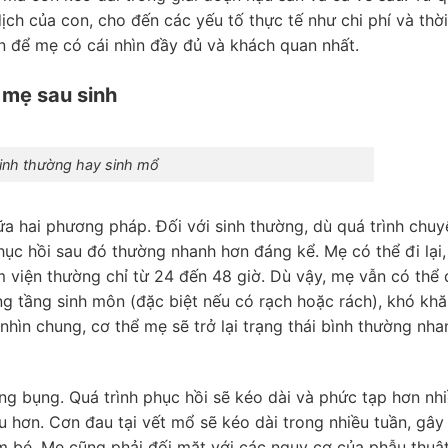
dịch của con, cho đến các yếu tố thực tế như chi phí và thời
n để mẹ có cái nhìn đầy đủ và khách quan nhất.
 mẹ sau sinh
inh thường hay sinh mổ
ữa hai phương pháp. Đối với sinh thường, dù quá trình chu
hục hồi sau đó thường nhanh hơn đáng kể. Mẹ có thể đi lại,
m viện thường chỉ từ 24 đến 48 giờ. Dù vậy, mẹ vẫn có thể 
g tầng sinh môn (đặc biệt nếu có rạch hoặc rách), khó kh
, nhìn chung, cơ thể mẹ sẽ trở lại trạng thái bình thường nha
ng bụng. Quá trình phục hồi sẽ kéo dài và phức tạp hơn nhi
u hơn. Cơn đau tại vết mổ sẽ kéo dài trong nhiều tuần, gây
em bé. Mẹ cũng phải đối mặt với các nguy cơ của phẫu thuậ