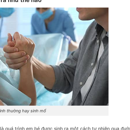
 ra như thế nào
inh thường hay sinh mổ
 là quá trình em bé được sinh ra một cách tự nhiên qua đư