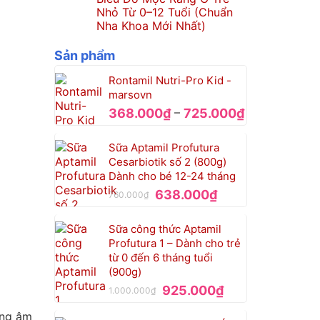
Nhỏ Từ 0–12 Tuổi (Chuẩn
Nha Khoa Mới Nhất)
Sản phẩm
Rontamil Nutri-Pro Kid -
marsovn
Khoảng
–
368.000
₫
725.000
₫
giá:
từ
Sữa Aptamil Profutura
368.000₫
Cesarbiotik số 2 (800g)
đến
Dành cho bé 12-24 tháng
725.000₫
Giá
Giá
638.000
₫
760.000
₫
gốc
hiện
là:
tại
Sữa công thức Aptamil
760.000₫.
là:
Profutura 1 – Dành cho trẻ
638.000₫.
từ 0 đến 6 tháng tuổi
(900g)
Giá
Giá
925.000
₫
1.000.000
₫
gốc
hiện
ờng âm
là:
tại