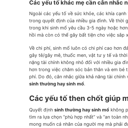
Các yếu tố khác mẹ cần cân nhắc như
Ngoài các yếu tố về sức khỏe, các khía cạnh 
trong quyết định của nhiều gia đình. Về thời 
trong khi sinh mổ yêu cầu 3-5 ngày hoặc hơn
hồi mà còn có thể gây bất tiện cho việc sắp 
Về chi phí, sinh mổ luôn có chi phí cao hơn đ
gây tê/gây mê, thuốc men, vật tư y tế và thờ
nặng tài chính không nhỏ đối với nhiều gia đì
hơn trong việc chăm sóc bản thân và em bé t
phí. Do đó, cân nhắc giữa khả năng tài chính
sinh thường hay sinh mổ
.
Các yếu tố then chốt giúp 
Quyết định
sinh thường hay sinh mổ
không ph
tìm ra lựa chọn “phù hợp nhất” và “an toàn n
mong muốn cá nhân của người mẹ mà phải đư