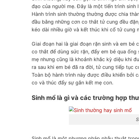
đạo của người mẹ. Đây là một tiến trình sinh 
Hành trình sinh thường thường được chia thành
đầu bằng những cơn co thắt tử cung đều đặn
kéo dài nhiều giờ và kết thúc khi cổ tử cung
Giai đoạn hai là giai đoạn rặn sinh và em bé
co thắt để dùng sức rặn, đẩy em bé qua ống si
mẹ nhưng cũng là khoảnh khắc kỳ diệu khi đượ
ra sau khi em bé đã ra đời, tử cung tiếp tục c
Toàn bộ hành trình này được điều khiển bởi c
co và thúc đẩy sự gắn kết mẹ con.
Sinh mổ là gì và các trường hợp th
S
Sinh mổ là một phương pháp phẫu thuật tron