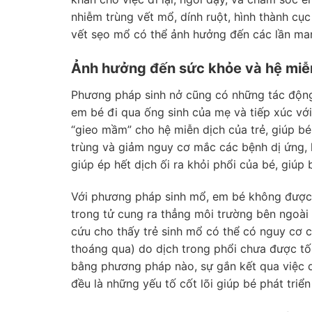
nhiễm trùng vết mổ, dính ruột, hình thành cục
vết sẹo mổ có thể ảnh hưởng đến các lần man
Ảnh hưởng đến sức khỏe và hệ miễ
Phương pháp sinh nở cũng có những tác động
em bé đi qua ống sinh của mẹ và tiếp xúc với 
“gieo mầm” cho hệ miễn dịch của trẻ, giúp bé
trùng và giảm nguy cơ mắc các bệnh dị ứng, h
giúp ép hết dịch ối ra khỏi phổi của bé, giúp
Với phương pháp sinh mổ, em bé không được t
trong tử cung ra thẳng môi trường bên ngoài
cứu cho thấy trẻ sinh mổ có thể có nguy cơ 
thoáng qua) do dịch trong phổi chưa được tốn
bằng phương pháp nào, sự gắn kết qua việc 
đều là những yếu tố cốt lõi giúp bé phát triể