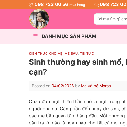
Skip
098 723 00 56
098 723 00
mua hàng
to
Tìm
content
kiếm:
DANH MỤC SẢN PHẨM
KIẾN THỨC CHO MẸ
,
MẸ BẦU
,
TIN TỨC
Sinh thường hay sinh mổ, 
cạn?
Posted on
04/02/2026
by
Mẹ và bé Marso
Chào đón một thiên thần nhỏ là một trong nhữ
người phụ nữ. Càng gần đến ngày dự sinh, câ
các mẹ bầu quan tâm hàng đầu. Mỗi phương 
câu trả lời nào là hoàn hảo cho tất cả mọi 