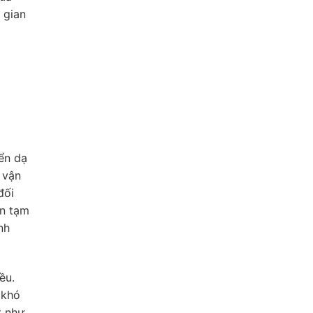
 gian
yển dạ
 vận
đối
ăn tạm
nh
ều.
 khó
t như