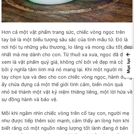
Hơn cả một vật phẩm trang sức, chiếc vòng ngọc trên
tay bé là một biểu tượng sâu sắc của tình mẫu tử. Đó là
nơi hội tụ những yêu thương, lo lắng và mong cầu tốt đẹp
←
nhất mà mẹ dành cho con. Từ thuở xa xưa, ngọc đã được
Mục lục
xem là vật phẩm quý giá, không chỉ bởi vẻ đẹp mà còn
bởi ý nghĩa tâm linh mà nó mang lại. Khi một người mẹ tự
tay chọn lựa và đeo cho con chiếc vòng ngọc, hành động
ấy chứa đựng cả một thế giới tình cảm, biến món quà
nhỏ bé thành một vật kỷ niệm thiêng liêng, một lời hứa về
sự đồng hành và bảo vệ.
Mỗi khi ngắm nhìn chiếc vòng trên cổ tay con, người mẹ
như được tiếp thêm sức mạnh, cảm thấy an lòng hơn khi
biết rằng có một nguồn năng lượng tốt lành đang ở bên