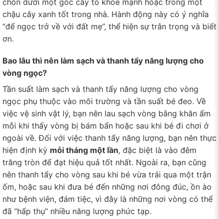
chôn dưới một gốc cây to khỏe mạnh hoặc trong một
chậu cây xanh tốt trong nhà. Hành động này có ý nghĩa
“để ngọc trở về với đất mẹ”, thể hiện sự trân trọng và biết
ơn.
Bao lâu thì nên làm sạch và thanh tẩy năng lượng cho
vòng ngọc?
Tần suất làm sạch và thanh tẩy năng lượng cho vòng
ngọc phụ thuộc vào môi trường và tần suất bé đeo. Về
việc vệ sinh vật lý, bạn nên lau sạch vòng bằng khăn ẩm
mỗi khi thấy vòng bị bám bẩn hoặc sau khi bé đi chơi ở
ngoài về. Đối với việc thanh tẩy năng lượng, bạn nên thực
hiện định kỳ
mỗi tháng một lần
, đặc biệt là vào đêm
trăng tròn để đạt hiệu quả tốt nhất. Ngoài ra, bạn cũng
nên thanh tẩy cho vòng sau khi bé vừa trải qua một trận
ốm, hoặc sau khi đưa bé đến những nơi đông đúc, ồn ào
như bệnh viện, đám tiệc, vì đây là những nơi vòng có thể
đã “hấp thụ” nhiều năng lượng phức tạp.