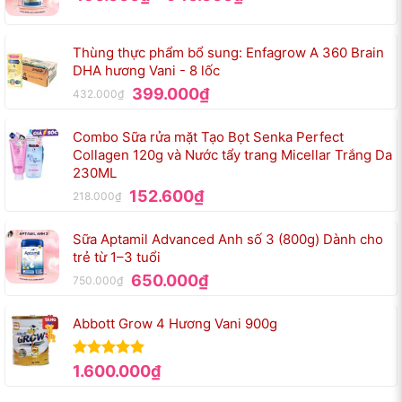
giá:
từ
450.000₫
Thùng thực phẩm bổ sung: Enfagrow A 360 Brain
đến
DHA hương Vani - 8 lốc
940.000₫
Giá
Giá
399.000
₫
432.000
₫
gốc
hiện
là:
tại
Combo Sữa rửa mặt Tạo Bọt Senka Perfect
432.000₫.
là:
Collagen 120g và Nước tẩy trang Micellar Trắng Da
399.000₫.
230ML
Giá
Giá
152.600
₫
218.000
₫
gốc
hiện
là:
tại
Sữa Aptamil Advanced Anh số 3 (800g) Dành cho
218.000₫.
là:
trẻ từ 1–3 tuổi
152.600₫.
Giá
Giá
650.000
₫
750.000
₫
gốc
hiện
là:
tại
Abbott Grow 4 Hương Vani 900g
750.000₫.
là:
650.000₫.
Được xếp
1.600.000
₫
hạng
5.00
5 sao