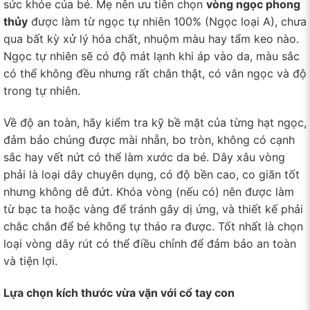
sức khỏe của bé. Mẹ nên ưu tiên chọn
vòng ngọc phong
thủy
được làm từ ngọc tự nhiên 100% (Ngọc loại A), chưa
qua bất kỳ xử lý hóa chất, nhuộm màu hay tẩm keo nào.
Ngọc tự nhiên sẽ có độ mát lạnh khi áp vào da, màu sắc
có thể không đều nhưng rất chân thật, có vân ngọc và độ
trong tự nhiên.
Về độ an toàn, hãy kiểm tra kỹ bề mặt của từng hạt ngọc,
đảm bảo chúng được mài nhẵn, bo tròn, không có cạnh
sắc hay vết nứt có thể làm xước da bé. Dây xâu vòng
phải là loại dây chuyên dụng, có độ bền cao, co giãn tốt
nhưng không dễ đứt. Khóa vòng (nếu có) nên được làm
từ bạc ta hoặc vàng để tránh gây dị ứng, và thiết kế phải
chắc chắn để bé không tự tháo ra được. Tốt nhất là chọn
loại vòng dây rút có thể điều chỉnh để đảm bảo an toàn
và tiện lợi.
Lựa chọn kích thước vừa vặn với cổ tay con