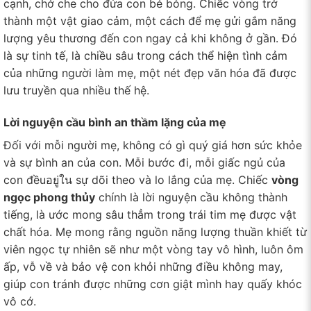
cạnh, chở che cho đứa con bé bỏng. Chiếc vòng trở
thành một vật giao cảm, một cách để mẹ gửi gắm năng
lượng yêu thương đến con ngay cả khi không ở gần. Đó
là sự tinh tế, là chiều sâu trong cách thể hiện tình cảm
của những người làm mẹ, một nét đẹp văn hóa đã được
lưu truyền qua nhiều thế hệ.
Lời nguyện cầu bình an thầm lặng của mẹ
Đối với mỗi người mẹ, không có gì quý giá hơn sức khỏe
và sự bình an của con. Mỗi bước đi, mỗi giấc ngủ của
con đềuอยู่ใน sự dõi theo và lo lắng của mẹ. Chiếc
vòng
ngọc phong thủy
chính là lời nguyện cầu không thành
tiếng, là ước mong sâu thẳm trong trái tim mẹ được vật
chất hóa. Mẹ mong rằng nguồn năng lượng thuần khiết từ
viên ngọc tự nhiên sẽ như một vòng tay vô hình, luôn ôm
ấp, vỗ về và bảo vệ con khỏi những điều không may,
giúp con tránh được những cơn giật mình hay quấy khóc
vô cớ.