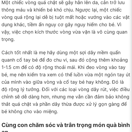
Một chiếc vòng quá chật sẽ gây hằn lên da, cản trở lưu
thông máu và khiến bé khó chịu. Ngược lại, một chiếc
vòng quá rộng lại dễ bị tuột mất hoặc vướng vào các vật
dụng khác, tiềm ẩn nguy cơ gây nguy hiểm cho bé. Vì
vậy, việc chọn kích thước vòng vừa vặn là vô cùng quan
trọng.
Cách tốt nhất là mẹ hãy dùng một sợi dây mềm quấn
quanh cổ tay bé để đo chu vi, sau đó cộng thêm khoảng
1-1.5 cm để có độ rộng thoải mái. Khi đeo vòng vào tay
bé, mẹ nên kiểm tra xem có thể luồn vừa một ngón tay út
của mình vào giữa vòng và cổ tay bé hay không. Đó là
độ rộng lý tưởng. Đối với các loại vòng dây rút, việc điều
chỉnh sẽ dễ dàng hơn, nhưng mẹ vẫn cần đảm bảo không
thắt quá chặt và phần dây thừa được xử lý gọn gàng để
bé không cho vào miệng.
Cùng con chăm sóc và trân trọng món quà bình