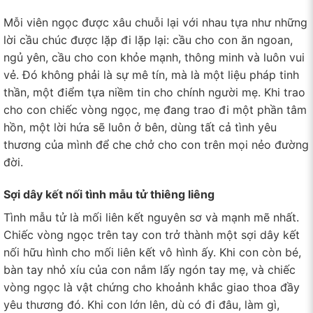
Mỗi viên ngọc được xâu chuỗi lại với nhau tựa như những
lời cầu chúc được lặp đi lặp lại: cầu cho con ăn ngoan,
ngủ yên, cầu cho con khỏe mạnh, thông minh và luôn vui
vẻ. Đó không phải là sự mê tín, mà là một liệu pháp tinh
thần, một điểm tựa niềm tin cho chính người mẹ. Khi trao
cho con chiếc vòng ngọc, mẹ đang trao đi một phần tâm
hồn, một lời hứa sẽ luôn ở bên, dùng tất cả tình yêu
thương của mình để che chở cho con trên mọi nẻo đường
đời.
Sợi dây kết nối tình mẫu tử thiêng liêng
Tình mẫu tử là mối liên kết nguyên sơ và mạnh mẽ nhất.
Chiếc vòng ngọc trên tay con trở thành một sợi dây kết
nối hữu hình cho mối liên kết vô hình ấy. Khi con còn bé,
bàn tay nhỏ xíu của con nắm lấy ngón tay mẹ, và chiếc
vòng ngọc là vật chứng cho khoảnh khắc giao thoa đầy
yêu thương đó. Khi con lớn lên, dù có đi đâu, làm gì,