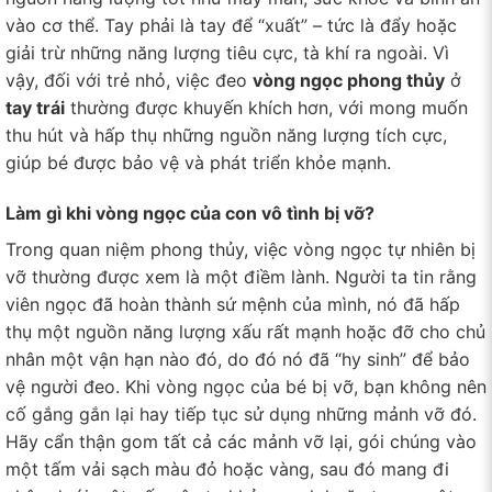
vào cơ thể. Tay phải là tay để “xuất” – tức là đẩy hoặc
giải trừ những năng lượng tiêu cực, tà khí ra ngoài. Vì
vậy, đối với trẻ nhỏ, việc đeo
vòng ngọc phong thủy
ở
tay trái
thường được khuyến khích hơn, với mong muốn
thu hút và hấp thụ những nguồn năng lượng tích cực,
giúp bé được bảo vệ và phát triển khỏe mạnh.
Làm gì khi vòng ngọc của con vô tình bị vỡ?
Trong quan niệm phong thủy, việc vòng ngọc tự nhiên bị
vỡ thường được xem là một điềm lành. Người ta tin rằng
viên ngọc đã hoàn thành sứ mệnh của mình, nó đã hấp
thụ một nguồn năng lượng xấu rất mạnh hoặc đỡ cho chủ
nhân một vận hạn nào đó, do đó nó đã “hy sinh” để bảo
vệ người đeo. Khi vòng ngọc của bé bị vỡ, bạn không nên
cố gắng gắn lại hay tiếp tục sử dụng những mảnh vỡ đó.
Hãy cẩn thận gom tất cả các mảnh vỡ lại, gói chúng vào
một tấm vải sạch màu đỏ hoặc vàng, sau đó mang đi