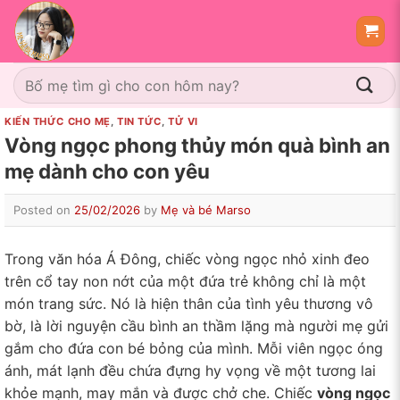
Skip
to
content
Tìm
kiếm:
KIẾN THỨC CHO MẸ
,
TIN TỨC
,
TỬ VI
Vòng ngọc phong thủy món quà bình an
mẹ dành cho con yêu
Posted on
25/02/2026
by
Mẹ và bé Marso
Trong văn hóa Á Đông, chiếc vòng ngọc nhỏ xinh đeo
trên cổ tay non nớt của một đứa trẻ không chỉ là một
món trang sức. Nó là hiện thân của tình yêu thương vô
bờ, là lời nguyện cầu bình an thầm lặng mà người mẹ gửi
gắm cho đứa con bé bỏng của mình. Mỗi viên ngọc óng
ánh, mát lạnh đều chứa đựng hy vọng về một tương lai
khỏe mạnh, may mắn và được chở che. Chiếc
vòng ngọc