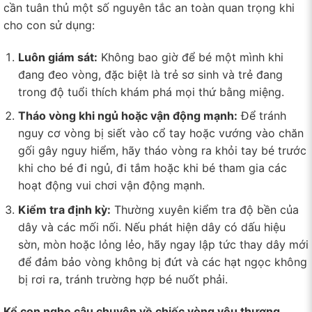
cần tuân thủ một số nguyên tắc an toàn quan trọng khi
cho con sử dụng:
Luôn giám sát:
Không bao giờ để bé một mình khi
đang đeo vòng, đặc biệt là trẻ sơ sinh và trẻ đang
trong độ tuổi thích khám phá mọi thứ bằng miệng.
Tháo vòng khi ngủ hoặc vận động mạnh:
Để tránh
nguy cơ vòng bị siết vào cổ tay hoặc vướng vào chăn
gối gây nguy hiểm, hãy tháo vòng ra khỏi tay bé trước
khi cho bé đi ngủ, đi tắm hoặc khi bé tham gia các
hoạt động vui chơi vận động mạnh.
Kiểm tra định kỳ:
Thường xuyên kiểm tra độ bền của
dây và các mối nối. Nếu phát hiện dây có dấu hiệu
sờn, mòn hoặc lỏng lẻo, hãy ngay lập tức thay dây mới
để đảm bảo vòng không bị đứt và các hạt ngọc không
bị rơi ra, tránh trường hợp bé nuốt phải.
Kể con nghe câu chuyện về chiếc vòng yêu thương