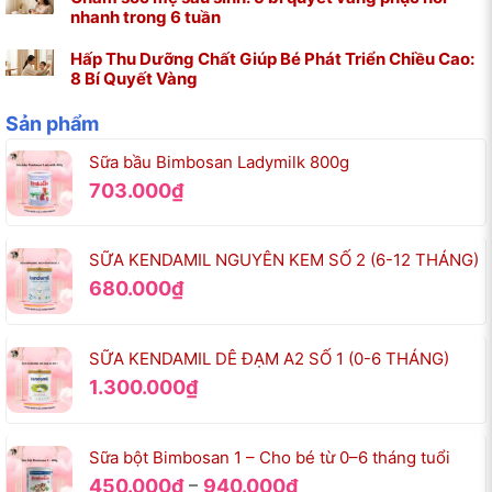
nhanh trong 6 tuần
Hấp Thu Dưỡng Chất Giúp Bé Phát Triển Chiều Cao:
8 Bí Quyết Vàng
Sản phẩm
Sữa bầu Bimbosan Ladymilk 800g
703.000
₫
SỮA KENDAMIL NGUYÊN KEM SỐ 2 (6-12 THÁNG)
680.000
₫
SỮA KENDAMIL DÊ ĐẠM A2 SỐ 1 (0-6 THÁNG)
1.300.000
₫
Sữa bột Bimbosan 1 – Cho bé từ 0–6 tháng tuổi
Khoảng
–
450.000
₫
940.000
₫