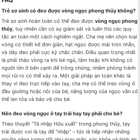
FAQ
Trẻ sơ sinh có đeo được vòng ngọc phong thủy không?
Trẻ sơ sinh hoàn toàn có thể đeo được
vòng ngọc phong
thủy
, tuy nhiên cần có sự giám sát và tuân thủ các quy
tắc an toàn một cách nghiêm ngặt. Cha mẹ nên chọn loại
vòng có thiết kế đơn giản, hạt ngọc được mài tròn nhẵn,
và dây đeo phải cực kỳ chắc chắn. Điều quan trọng nhất
là phải tháo vòng ra khi bé ngủ, tắm hoặc khi không có
người lớn ở bên cạnh để trông chừng, nhằm phòng tránh
mọi rủi ro có thể xảy ra. Một giải pháp an toàn khác là
thay vì đeo trực tiếp vào tay, cha mẹ có thể treo vòng ở
đầu giường hoặc nôi của bé, năng lượng của ngọc vẫn có
thể lan tỏa và bảo vệ cho bé.
Nên đeo vòng ngọc ở tay trái hay tay phải cho bé?
Theo thuyết “Tả nhập Hữu xuất” trong phong thủy, tay
trái được coi là tay để “nhập” – tức là tiếp nhận những
nguồn năng lượng tốt như may mắn, sức khỏe và bình an