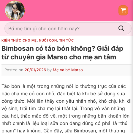
Skip
to
content
Tìm
kiếm:
KIẾN THỨC CHO MẸ
,
NUÔI CON
,
TIN TỨC
Bimbosan có táo bón không? Giải đáp
từ chuyên gia Marso cho mẹ an tâm
Posted on
20/01/2026
by
Mẹ và bé Marso
Táo bón là một trong những nỗi lo thường trực của các
bậc cha mẹ có con nhỏ, đặc biệt là khi bé sử dụng sữa
công thức. Mỗi lần thấy con yêu nhăn nhó, khó chịu khi đi
vệ sinh, trái tim cha mẹ lại thắt lại. Trong vô vàn những
câu hỏi, thắc mắc đổ về, một trong những băn khoăn lớn
nhất chính là liệu loại sữa con đang dùng có phải là “thủ
phạm” hay không. Gần đây, sữa Bimbosan, một thương