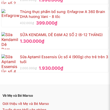
gốc
hiện
là:
tại
Thùng thực phẩm bổ sung: Enfagrow A 360 Brain
2.200.000₫.
là:
DHA hương Vani - 8 lốc
1.990.000₫.
Giá
Giá
399.000
₫
432.000
₫
gốc
hiện
là:
tại
SỮA KENDAMIL DÊ ĐẠM A2 SỐ 2 (6-12 THÁNG)
432.000₫.
là:
1.300.000
₫
399.000₫.
Sữa Aptamil Essensis Úc số 4 (900g) cho trẻ trên 3
tuổi
Giá
Giá
1.930.000
₫
2.000.000
₫
gốc
hiện
là:
tại
2.000.000₫.
là:
1.930.000₫.
Về Mẹ và Bé Marso
Giới thiệu về Mẹ và Bé Marso
Tuyển dụng khối văn phòng