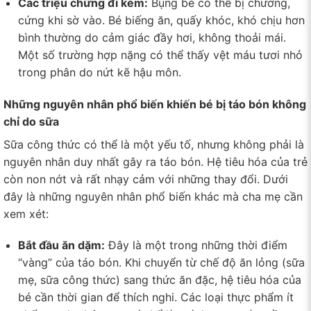
Các triệu chứng đi kèm:
Bụng bé có thể bị chướng,
cứng khi sờ vào. Bé biếng ăn, quấy khóc, khó chịu hơn
bình thường do cảm giác đầy hơi, không thoải mái.
Một số trường hợp nặng có thể thấy vệt máu tươi nhỏ
trong phân do nứt kẽ hậu môn.
Những nguyên nhân phổ biến khiến bé bị táo bón không
chỉ do sữa
Sữa công thức có thể là một yếu tố, nhưng không phải là
nguyên nhân duy nhất gây ra táo bón. Hệ tiêu hóa của trẻ
còn non nớt và rất nhạy cảm với những thay đổi. Dưới
đây là những nguyên nhân phổ biến khác mà cha mẹ cần
xem xét:
Bắt đầu ăn dặm:
Đây là một trong những thời điểm
“vàng” của táo bón. Khi chuyển từ chế độ ăn lỏng (sữa
mẹ, sữa công thức) sang thức ăn đặc, hệ tiêu hóa của
bé cần thời gian để thích nghi. Các loại thực phẩm ít