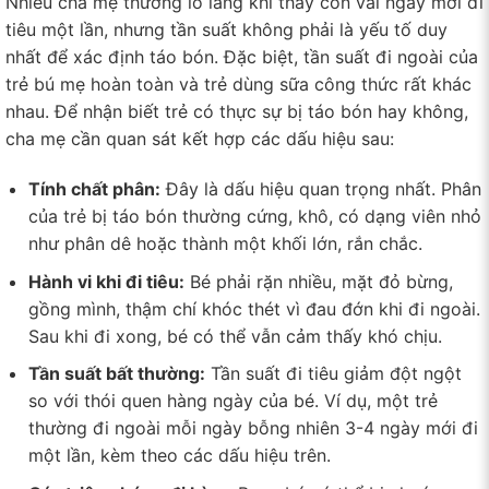
Nhiều cha mẹ thường lo lắng khi thấy con vài ngày mới đi
tiêu một lần, nhưng tần suất không phải là yếu tố duy
nhất để xác định táo bón. Đặc biệt, tần suất đi ngoài của
trẻ bú mẹ hoàn toàn và trẻ dùng sữa công thức rất khác
nhau. Để nhận biết trẻ có thực sự bị táo bón hay không,
cha mẹ cần quan sát kết hợp các dấu hiệu sau:
Tính chất phân:
Đây là dấu hiệu quan trọng nhất. Phân
của trẻ bị táo bón thường cứng, khô, có dạng viên nhỏ
như phân dê hoặc thành một khối lớn, rắn chắc.
Hành vi khi đi tiêu:
Bé phải rặn nhiều, mặt đỏ bừng,
gồng mình, thậm chí khóc thét vì đau đớn khi đi ngoài.
Sau khi đi xong, bé có thể vẫn cảm thấy khó chịu.
Tần suất bất thường:
Tần suất đi tiêu giảm đột ngột
so với thói quen hàng ngày của bé. Ví dụ, một trẻ
thường đi ngoài mỗi ngày bỗng nhiên 3-4 ngày mới đi
một lần, kèm theo các dấu hiệu trên.