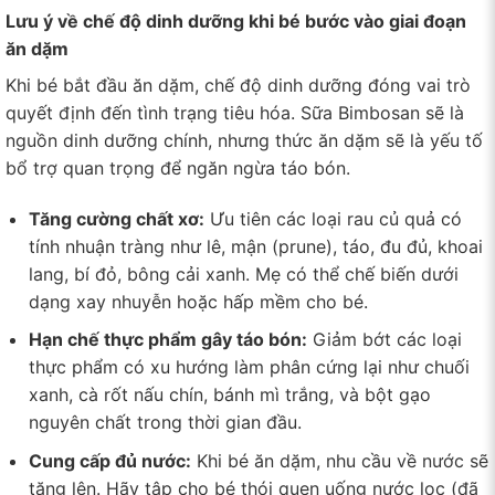
Lưu ý về chế độ dinh dưỡng khi bé bước vào giai đoạn
ăn dặm
Khi bé bắt đầu ăn dặm, chế độ dinh dưỡng đóng vai trò
quyết định đến tình trạng tiêu hóa. Sữa Bimbosan sẽ là
nguồn dinh dưỡng chính, nhưng thức ăn dặm sẽ là yếu tố
bổ trợ quan trọng để ngăn ngừa táo bón.
Tăng cường chất xơ:
Ưu tiên các loại rau củ quả có
tính nhuận tràng như lê, mận (prune), táo, đu đủ, khoai
lang, bí đỏ, bông cải xanh. Mẹ có thể chế biến dưới
dạng xay nhuyễn hoặc hấp mềm cho bé.
Hạn chế thực phẩm gây táo bón:
Giảm bớt các loại
thực phẩm có xu hướng làm phân cứng lại như chuối
xanh, cà rốt nấu chín, bánh mì trắng, và bột gạo
nguyên chất trong thời gian đầu.
Cung cấp đủ nước:
Khi bé ăn dặm, nhu cầu về nước sẽ
tăng lên. Hãy tập cho bé thói quen uống nước lọc (đã