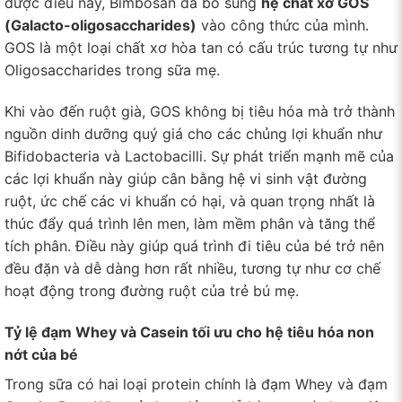
được điều này, Bimbosan đã bổ sung
hệ chất xơ GOS
(Galacto-oligosaccharides)
vào công thức của mình.
GOS là một loại chất xơ hòa tan có cấu trúc tương tự như
Oligosaccharides trong sữa mẹ.
Khi vào đến ruột già, GOS không bị tiêu hóa mà trở thành
nguồn dinh dưỡng quý giá cho các chủng lợi khuẩn như
Bifidobacteria và Lactobacilli. Sự phát triển mạnh mẽ của
các lợi khuẩn này giúp cân bằng hệ vi sinh vật đường
ruột, ức chế các vi khuẩn có hại, và quan trọng nhất là
thúc đẩy quá trình lên men, làm mềm phân và tăng thể
tích phân. Điều này giúp quá trình đi tiêu của bé trở nên
đều đặn và dễ dàng hơn rất nhiều, tương tự như cơ chế
hoạt động trong đường ruột của trẻ bú mẹ.
Tỷ lệ đạm Whey và Casein tối ưu cho hệ tiêu hóa non
nớt của bé
Trong sữa có hai loại protein chính là đạm Whey và đạm