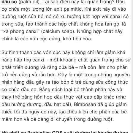
dầu cọ
(palm oil). Tại sao điều này lại quan trọng? Dầu
cọ chứa một lượng lớn axit palmitic. Khi axit này đi vào
đường ruột của bé, nó có xu hướng kết hợp với canxi có
trong sữa, tạo thành các hợp chất không hòa tan gọi là
“xà phòng canxi” (calcium soap). Những hợp chất này
chính là các vón cục cứng, khó tiêu hóa.
Sự hình thành các vón cục này không chỉ làm giảm khả
năng hấp thụ canxi – một khoáng chất quan trọng cho sự
phát triển xương và răng của bé – mà còn làm cho phân
trở nên cứng và rắn hơn. Đây là một trong những nguyên
nhân hàng đầu gây ra táo bón ở trẻ dùng sữa công thức
có chứa dầu cọ. Bằng cách loại bỏ thành phần này và
thay thế bằng hỗn hợp dầu thực vật cao cấp khác (như
dầu hướng dương, dầu hạt cải), Bimbosan đã giúp giảm
thiểu tối đa nguy cơ này, tạo điều kiện cho phân của bé
mềm hơn và dễ dàng di chuyển trong đường ruột.
Hệ chất xơ Prebiotics GOS nuôi dưỡng lợi khuẩn đường