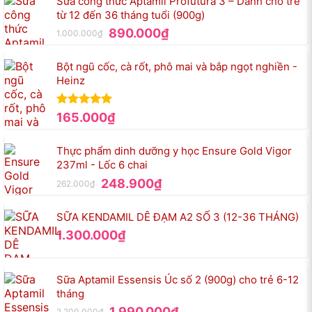
Sữa công thức Aptamil Profutura 3 – Dành cho trẻ
từ 12 đến 36 tháng tuổi (900g)
Giá
Giá
890.000
₫
1.000.000
₫
gốc
hiện
là:
tại
Bột ngũ cốc, cà rốt, phô mai và bắp ngọt nghiền -
1.000.000₫.
là:
Heinz
890.000₫.
Được xếp
165.000
₫
hạng
5.00
5 sao
Thực phẩm dinh dưỡng y học Ensure Gold Vigor
237ml - Lốc 6 chai
Giá
Giá
248.900
₫
262.000
₫
gốc
hiện
là:
tại
SỮA KENDAMIL DÊ ĐẠM A2 SỐ 3 (12-36 THÁNG)
262.000₫.
là:
1.300.000
₫
248.900₫.
Sữa Aptamil Essensis Úc số 2 (900g) cho trẻ 6-12
tháng
Giá
Giá
1.990.000
₫
2.200.000
₫