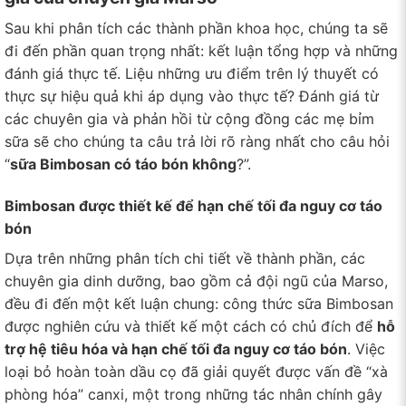
Sau khi phân tích các thành phần khoa học, chúng ta sẽ
đi đến phần quan trọng nhất: kết luận tổng hợp và những
đánh giá thực tế. Liệu những ưu điểm trên lý thuyết có
thực sự hiệu quả khi áp dụng vào thực tế? Đánh giá từ
các chuyên gia và phản hồi từ cộng đồng các mẹ bỉm
sữa sẽ cho chúng ta câu trả lời rõ ràng nhất cho câu hỏi
“
sữa Bimbosan có táo bón không
?”.
Bimbosan được thiết kế để hạn chế tối đa nguy cơ táo
bón
Dựa trên những phân tích chi tiết về thành phần, các
chuyên gia dinh dưỡng, bao gồm cả đội ngũ của Marso,
đều đi đến một kết luận chung: công thức sữa Bimbosan
được nghiên cứu và thiết kế một cách có chủ đích để
hỗ
trợ hệ tiêu hóa và hạn chế tối đa nguy cơ táo bón
. Việc
loại bỏ hoàn toàn dầu cọ đã giải quyết được vấn đề “xà
phòng hóa” canxi, một trong những tác nhân chính gây