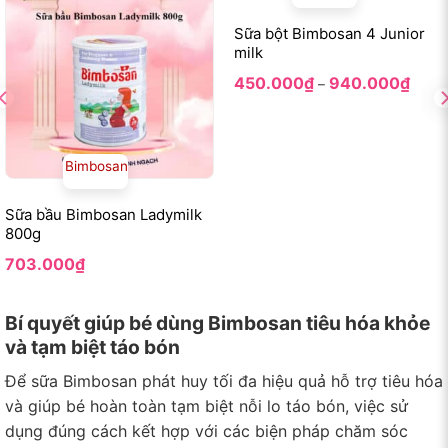
Sữa bột Bimbosan 4 Junior
milk
Khoả
450.000
₫
940.000
₫
–
giá:
từ
0₫
450.
đến
0₫
940.
Bimbosan
Sữa bầu Bimbosan Ladymilk
800g
703.000
₫
Bí quyết giúp bé dùng Bimbosan tiêu hóa khỏe
và tạm biệt táo bón
Để sữa Bimbosan phát huy tối đa hiệu quả hỗ trợ tiêu hóa
và giúp bé hoàn toàn tạm biệt nỗi lo táo bón, việc sử
dụng đúng cách kết hợp với các biện pháp chăm sóc