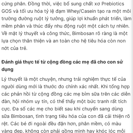
cứng phân. Đồng thời, việc bổ sung chất xơ Prebiotics
GOS và tối ưu hóa tỷ lệ đạm Whey/Casein tạo ra một môi
trường đường ruột lý tưởng, giúp lợi khuẩn phát triển, làm
mềm phân và thúc đẩy nhu động ruột một cách tự nhiên.
Về mặt lý thuyết và công thức, Bimbosan rõ ràng là một
lựa chọn thân thiện và an toàn cho hệ tiêu hóa còn non
nớt của trẻ.
Đánh giá thực tế từ cộng đồng các mẹ đã cho con sử
dụng
Lý thuyết là một chuyện, nhưng trải nghiệm thực tế của
người dùng mới là thước đo chính xác nhất. Khi tổng hợp
các phản hồi từ cộng đồng các mẹ bỉm sữa trên các diễn
đàn, hội nhóm uy tín, có thể thấy một bức tranh rất tích
cực. Đa số các mẹ cho biết sau khi chuyển sang dùng
sữa Bimbosan, tình trạng tiêu hóa của con đã cải thiện rõ
rệt. Các bé đi ngoài đều đặn hơn, phân mềm, có màu
vàng đẹp, không còn phải gồng mình hay khóc lóc mỗi