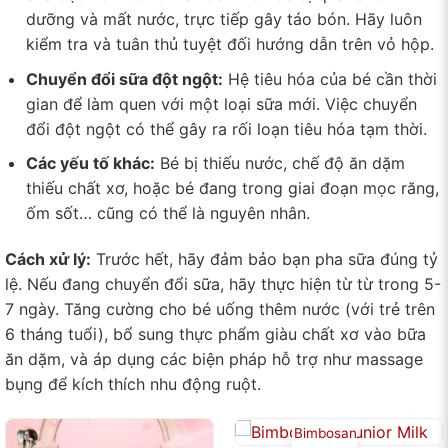
dưỡng và mất nước, trực tiếp gây táo bón. Hãy luôn
kiểm tra và tuân thủ tuyệt đối hướng dẫn trên vỏ hộp.
Chuyển đổi sữa đột ngột:
Hệ tiêu hóa của bé cần thời
gian để làm quen với một loại sữa mới. Việc chuyển
đổi đột ngột có thể gây ra rối loạn tiêu hóa tạm thời.
Các yếu tố khác:
Bé bị thiếu nước, chế độ ăn dặm
thiếu chất xơ, hoặc bé đang trong giai đoạn mọc răng,
ốm sốt… cũng có thể là nguyên nhân.
Cách xử lý:
Trước hết, hãy đảm bảo bạn pha sữa đúng tỷ
lệ. Nếu đang chuyển đổi sữa, hãy thực hiện từ từ trong 5-
7 ngày. Tăng cường cho bé uống thêm nước (với trẻ trên
6 tháng tuổi), bổ sung thực phẩm giàu chất xơ vào bữa
ăn dặm, và áp dụng các biện pháp hỗ trợ như massage
bụng để kích thích nhu động ruột.
Bimbosan