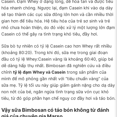
Casein. Đạm Whey ở dạng lỏng, dễ hòa tan và được tiêu
hóa nhanh chóng. Ngược lại, đạm Casein khi vào dạ dày
sẽ tạo thành các cục sữa đông lớn hơn và cần nhiều thời
gian hơn để tiêu hóa. Hệ tiêu hóa của trẻ sơ sinh và trẻ
nhỏ chưa hoàn thiện, do đó việc xử lý một lượng lớn đạm
Casein có thể gây ra tình trạng khó tiêu, đầy hơi.
Sữa bò tự nhiên có tỷ lệ Casein cao hơn Whey rất nhiều
(khoảng 80:20). Trong khi đó, sữa mẹ trong giai đoạn
đầu có tỷ lệ Whey:Casein vàng là khoảng 60:40, giúp bé
dễ dàng hấp thụ nhất. Bimbosan đã nghiên cứu và điều
chỉnh
tỷ lệ đạm Whey và Casein
trong sản phẩm của
mình để mô phỏng gần nhất với “tiêu chuẩn vàng” của
sữa mẹ. Tỷ lệ tối ưu này giúp giảm gánh nặng cho dạ dày
non nớt của bé, ngăn ngừa tình trạng sữa vón cục khó
tiêu, từ đó góp phần hạn chế nguy cơ đầy hơi và táo bón.
Vậy sữa Bimbosan có táo bón không từ đánh
giá của chuyên gia Marso