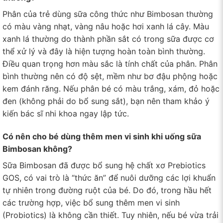
Phân của trẻ dùng sữa công thức như Bimbosan thường
có màu vàng nhạt, vàng nâu hoặc hơi xanh lá cây. Màu
xanh lá thường do thành phần sắt có trong sữa được cơ
thể xử lý và đây là hiện tượng hoàn toàn bình thường.
Điều quan trọng hơn màu sắc là tính chất của phân. Phân
bình thường nên có độ sệt, mềm như bơ đậu phộng hoặc
kem đánh răng. Nếu phân bé có màu trắng, xám, đỏ hoặc
đen (không phải do bổ sung sắt), bạn nên tham khảo ý
kiến bác sĩ nhi khoa ngay lập tức.
Có nên cho bé dùng thêm men vi sinh khi uống sữa
Bimbosan không?
Sữa Bimbosan đã được bổ sung hệ chất xơ Prebiotics
GOS, có vai trò là “thức ăn” để nuôi dưỡng các lợi khuẩn
tự nhiên trong đường ruột của bé. Do đó, trong hầu hết
các trường hợp, việc bổ sung thêm men vi sinh
(Probiotics) là không cần thiết. Tuy nhiên, nếu bé vừa trải