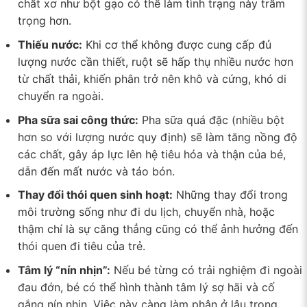
chất xơ như bột gạo có thể làm tình trạng này trầm
trọng hơn.
Thiếu nước:
Khi cơ thể không được cung cấp đủ
lượng nước cần thiết, ruột sẽ hấp thụ nhiều nước hơn
từ chất thải, khiến phân trở nên khô và cứng, khó di
chuyển ra ngoài.
Pha sữa sai công thức:
Pha sữa quá đặc (nhiều bột
hơn so với lượng nước quy định) sẽ làm tăng nồng độ
các chất, gây áp lực lên hệ tiêu hóa và thận của bé,
dẫn đến mất nước và táo bón.
Thay đổi thói quen sinh hoạt:
Những thay đổi trong
môi trường sống như đi du lịch, chuyển nhà, hoặc
thậm chí là sự căng thẳng cũng có thể ảnh hưởng đến
thói quen đi tiêu của trẻ.
Tâm lý “nín nhịn”:
Nếu bé từng có trải nghiệm đi ngoài
đau đớn, bé có thể hình thành tâm lý sợ hãi và cố
gắng nín nhịn. Việc này càng làm phân ở lâu trong