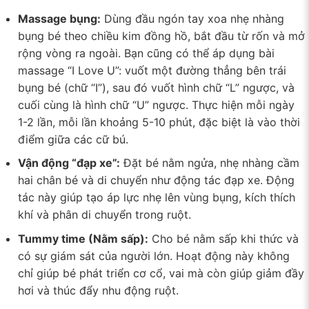
Massage bụng:
Dùng đầu ngón tay xoa nhẹ nhàng
bụng bé theo chiều kim đồng hồ, bắt đầu từ rốn và mở
rộng vòng ra ngoài. Bạn cũng có thể áp dụng bài
massage “I Love U”: vuốt một đường thẳng bên trái
bụng bé (chữ “I”), sau đó vuốt hình chữ “L” ngược, và
cuối cùng là hình chữ “U” ngược. Thực hiện mỗi ngày
1-2 lần, mỗi lần khoảng 5-10 phút, đặc biệt là vào thời
điểm giữa các cữ bú.
Vận động “đạp xe”:
Đặt bé nằm ngửa, nhẹ nhàng cầm
hai chân bé và di chuyển như động tác đạp xe. Động
tác này giúp tạo áp lực nhẹ lên vùng bụng, kích thích
khí và phân di chuyển trong ruột.
Tummy time (Nằm sấp):
Cho bé nằm sấp khi thức và
có sự giám sát của người lớn. Hoạt động này không
chỉ giúp bé phát triển cơ cổ, vai mà còn giúp giảm đầy
hơi và thúc đẩy nhu động ruột.